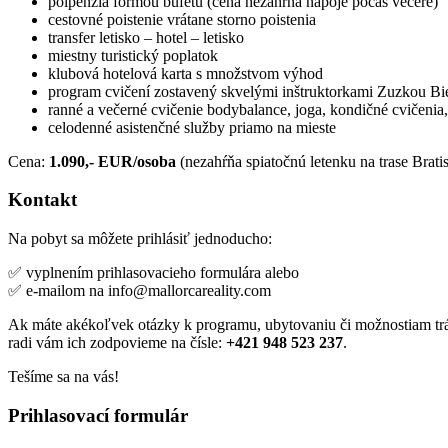
polpenzia formou bufetu (cena nezahŕňa nápoje počas večere)
cestovné poistenie vrátane storno poistenia
transfer letisko – hotel – letisko
miestny turistický poplatok
klubová hotelová karta s množstvom výhod
program cvičení zostavený skvelými inštruktorkami Zuzkou B
ranné a večerné cvičenie bodybalance, joga, kondičné cvičenia,
celodenné asistenčné služby priamo na mieste
Cena:
1.090,- EUR/osoba
(nezahŕňa spiatočnú letenku na trase Brati
Kontakt
Na pobyt sa môžete prihlásiť jednoducho:
✅ vyplnením prihlasovacieho formulára alebo
✅ e-mailom na info@mallorcareality.com
Ak máte akékoľvek otázky k programu, ubytovaniu či možnostiam tr
radi vám ich zodpovieme na čísle:
+421 948 523 237
.
Tešíme sa na vás!
Prihlasovací formulár