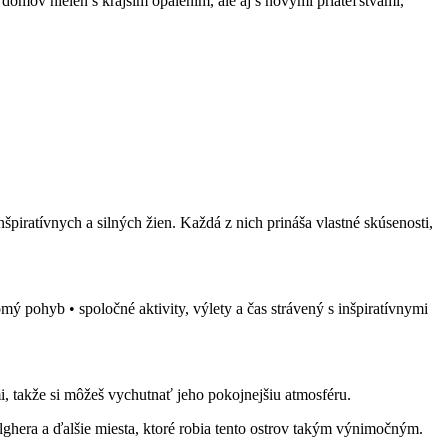
domov nielen s krajším opálením, ale aj s novými priateľstvami,
špiratívnych a silných žien. Každá z nich prináša vlastné skúsenosti,
mý pohyb • spoločné aktivity, výlety a čas strávený s inšpiratívnymi
mi, takže si môžeš vychutnať jeho pokojnejšiu atmosféru.
lghera a ďalšie miesta, ktoré robia tento ostrov takým výnimočným.