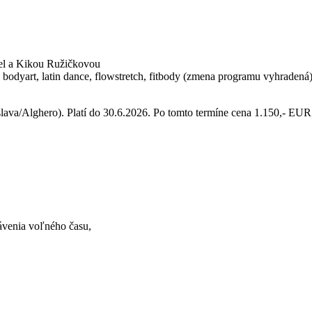
iel a Kikou Ružičkovou
 bodyart, latin dance, flowstretch, fitbody (zmena programu vyhradená
slava/Alghero). Platí do 30.6.2026. Po tomto termíne cena 1.150,- EUR
ávenia voľného času,