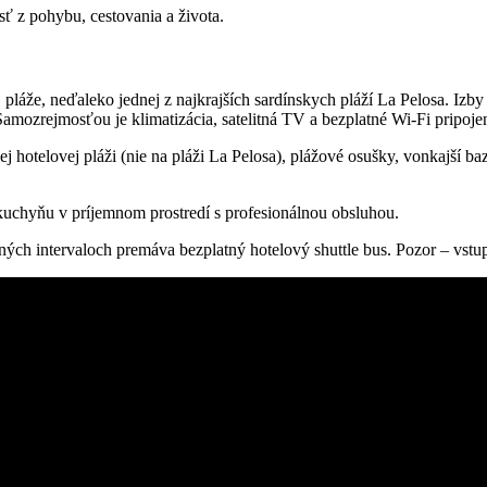
sť z pohybu, cestovania a života.
pláže, neďaleko jednej z najkrajších sardínskych pláží La Pelosa. Izby
amozrejmosťou je klimatizácia, satelitná TV a bezplatné Wi-Fi pripojen
otelovej pláži (nie na pláži La Pelosa), plážové osušky, vonkajší bazé
 kuchyňu v príjemnom prostredí s profesionálnou obsluhou.
ých intervaloch premáva bezplatný hotelový shuttle bus. Pozor – vstup