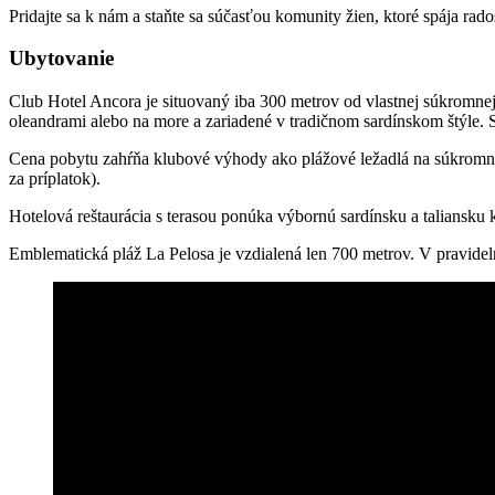
Pridajte sa k nám a staňte sa súčasťou komunity žien, ktoré spája rado
Ubytovanie
Club Hotel Ancora je situovaný iba 300 metrov od vlastnej súkromnej 
oleandrami alebo na more a zariadené v tradičnom sardínskom štýle. S
Cena pobytu zahŕňa klubové výhody ako plážové ležadlá na súkromnej h
za príplatok).
Hotelová reštaurácia s terasou ponúka výbornú sardínsku a taliansku
Emblematická pláž La Pelosa je vzdialená len 700 metrov. V pravideln