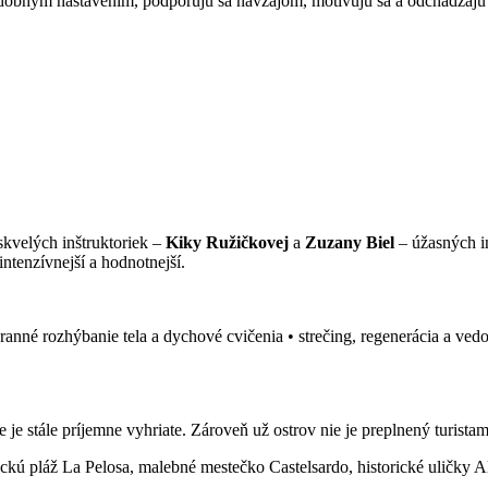
podobným nastavením, podporujú sa navzájom, motivujú sa a odchádzajú 
kvelých inštruktoriek –
Kiky Ružičkovej
a
Zuzany
Biel
– úžasných in
ntenzívnejší a hodnotnejší.
ranné rozhýbanie tela a dychové cvičenia • strečing, regenerácia a vedo
je stále príjemne vyhriate. Zároveň už ostrov nie je preplnený turista
ickú pláž La Pelosa, malebné mestečko Castelsardo, historické uličky A