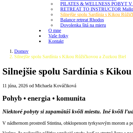
PILATES & WELLNESS POBYT V
RETREAT TO INSTRUCTOR Mallorca
Silnejšie spolu Sardínia s Kikou Růži
Balance retreat Rhodos
Dovolenka šitá na mieru
O mne
Vaše fotky
Kontakt
Domov
Silnejšie spolu Sardínia s Kikou Růžičkovou a Zuzkou Biel
Silnejšie spolu Sardínia s Kiko
11 júna, 2026 od Michaela Kováčiková
Pohyb • energia • komunita
Niektoré pobyty si zapamätáš kvôli miestu. Iné kvôli ľ
V nádhernom prostredí Stintina, obklopenom tyrkysovým morom a poko