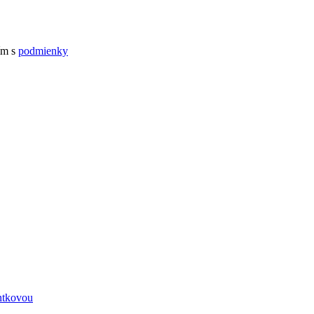
ím s
podmienky
entkovou