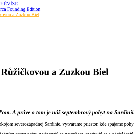
 HÉVÍZE
 Founding Edition
čkovou a Zuzkou Biel
u Růžičkovou a Zuzkou Biel
uďom. A práve o tom je náš septembrový pobyt na Sardínii
jom severozápadnej Sardínie, vytvárame priestor, kde spájame pohyb, 