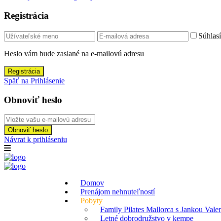
Registrácia
Súhlas
Heslo vám bude zaslané na e-mailovú adresu
Registrácia
Späť na Prihlásenie
Obnoviť heslo
Obnoviť heslo
Návrat k prihláseniu
Domov
Prenájom nehnuteľností
Pobyty
Family Pilates Mallorca s Jankou Val
Letné dobrodružstvo v kempe