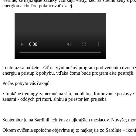
Veríme, že najkrajšie zážitky vznikajú vtedy, keď sa stretnú ženy s 
energiou a chuťou pokračovať ďalej.
Tentoraz sa môžete tešiť na výnimočný program pod vedením dvoch s
energiu a prístup k pohybu, vďaka čomu bude program ešte pestrejší, i
Počas pobytu vás čakajú:
• funkčné tréningy zamerané na silu, mobilitu a formovanie postavy • 
ženami • oddych pri mori, slnku a priestor len pre seba
September je na Sardínii jedným z najkrajších mesiacov. Navyše, more 
Okrem cvičenia spoločne objavíme aj to najkrajšie zo Sardínie – ikon