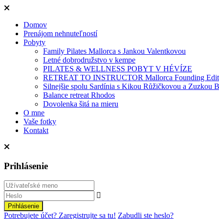
Domov
Prenájom nehnuteľností
Pobyty
Family Pilates Mallorca s Jankou Valentkovou
Letné dobrodružstvo v kempe
PILATES & WELLNESS POBYT V HÉVÍZE
RETREAT TO INSTRUCTOR Mallorca Founding Edit
Silnejšie spolu Sardínia s Kikou Růžičkovou a Zuzkou B
Balance retreat Rhodos
Dovolenka šitá na mieru
O mne
Vaše fotky
Kontakt
Prihlásenie
Prihlásenie
Potrebujete účet? Zaregistrujte sa tu!
Zabudli ste heslo?