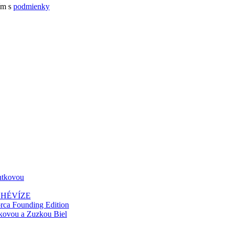
ím s
podmienky
entkovou
 HÉVÍZE
 Founding Edition
čkovou a Zuzkou Biel