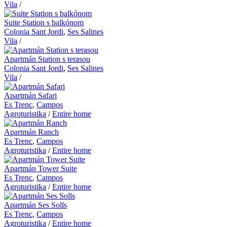
Vila
/
Suite Station s balkónom
Colonia Sant Jordi
,
Ses Salines
Vila
/
Apartmán Station s terasou
Colonia Sant Jordi
,
Ses Salines
Vila
/
Apartmán Safari
Es Trenc
,
Campos
Agroturistika
/
Entire home
Apartmán Ranch
Es Trenc
,
Campos
Agroturistika
/
Entire home
Apartmán Tower Suite
Es Trenc
,
Campos
Agroturistika
/
Entire home
Apartmán Ses Solls
Es Trenc
,
Campos
Agroturistika
/
Entire home