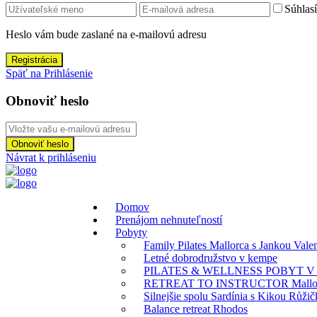
Súhlas
Heslo vám bude zaslané na e-mailovú adresu
Registrácia
Späť na Prihlásenie
Obnoviť heslo
Obnoviť heslo
Návrat k prihláseniu
Domov
Prenájom nehnuteľností
Pobyty
Family Pilates Mallorca s Jankou Val
Letné dobrodružstvo v kempe
PILATES & WELLNESS POBYT V
RETREAT TO INSTRUCTOR Mallorca
Silnejšie spolu Sardínia s Kikou Růži
Balance retreat Rhodos