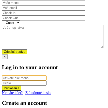
Odoslať správu
×
Log in to your account
Prihlásenie
Nemáte účet?
|
Zabudnuté heslo
Create an account