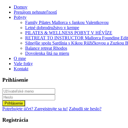
Domov
Prenájom nehnuteľností
Pobyty
Family Pilates Mallorca s Jankou Valentkovou
Letné dobrodružstvo v kempe
PILATES & WELLNESS POBYT V HÉVÍZE
RETREAT TO INSTRUCTOR Mallorca Founding Edit
Silnejšie spolu Sardínia s Kikou Růžičkovou a Zuzkou B
Balance retreat Rhodos
Dovolenka šitá na mieru
O mne
Vaše fotky
Kontakt
Prihlásenie
Prihlásenie
Potrebujete účet? Zaregistrujte sa tu!
Zabudli ste heslo?
Registrácia