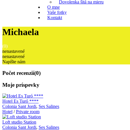
Dovolenka šitá na mieru
O mne
Vaše fotky
Kontakt
Michaela
(0)
nenastavené
nenastavené
Napíšte nám
Počet recenzií
(0)
Moje príspevky
Hotel Es Turó ****
Colonia Sant Jordi
,
Ses Salines
Hotel
/
Private room
Loft studio Station
Colonia Sant Jordi
,
Ses Salines