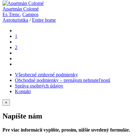
Apartmán Colomé
Es Trenc
,
Campos
Agroturistika
/
Entire home
1
2
Všeobecné zmluvné podmienky
Obchodné podmienky – prenájom nehnuteľností
Správa osobných údajov
Kontakt
×
Napíšte nám
Pre viac informácií vyplňte, prosím, nižšie uvedený formulár.