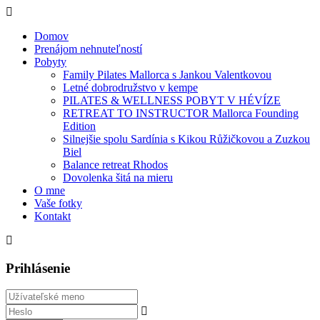
Domov
Prenájom nehnuteľností
Pobyty
Family Pilates Mallorca s Jankou Valentkovou
Letné dobrodružstvo v kempe
PILATES & WELLNESS POBYT V HÉVÍZE
RETREAT TO INSTRUCTOR Mallorca Founding
Edition
Silnejšie spolu Sardínia s Kikou Růžičkovou a Zuzkou
Biel
Balance retreat Rhodos
Dovolenka šitá na mieru
O mne
Vaše fotky
Kontakt
Prihlásenie