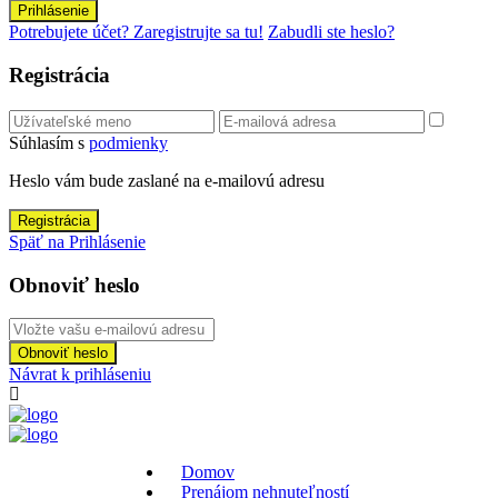
Prihlásenie
Potrebujete účet? Zaregistrujte sa tu!
Zabudli ste heslo?
Registrácia
Súhlasím s
podmienky
Heslo vám bude zaslané na e-mailovú adresu
Registrácia
Späť na Prihlásenie
Obnoviť heslo
Obnoviť heslo
Návrat k prihláseniu
Domov
Prenájom nehnuteľností