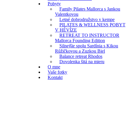
Pobyty
Family Pilates Mallorca s Jankou
Valentkovou
Letné dobrodružstvo v kempe
PILATES & WELLNESS POBYT
V HÉVÍZE
RETREAT TO INSTRUCTOR
Mallorca Founding Edition
Silnejšie spolu Sardínia s Kikou
Růžičkovou a Zuzkou Biel
Balance retreat Rhodos
Dovolenka šitá na mieru
O mne
Vaše fotky
Kontakt