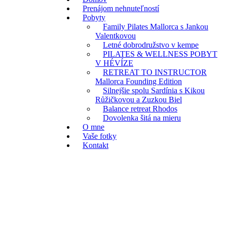
Prenájom nehnuteľností
Pobyty
Family Pilates Mallorca s Jankou
Valentkovou
Letné dobrodružstvo v kempe
PILATES & WELLNESS POBYT
V HÉVÍZE
RETREAT TO INSTRUCTOR
Mallorca Founding Edition
Silnejšie spolu Sardínia s Kikou
Růžičkovou a Zuzkou Biel
Balance retreat Rhodos
Dovolenka šitá na mieru
O mne
Vaše fotky
Kontakt