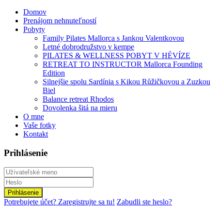
Domov
Prenájom nehnuteľností
Pobyty
Family Pilates Mallorca s Jankou Valentkovou
Letné dobrodružstvo v kempe
PILATES & WELLNESS POBYT V HÉVÍZE
RETREAT TO INSTRUCTOR Mallorca Founding
Edition
Silnejšie spolu Sardínia s Kikou Růžičkovou a Zuzkou
Biel
Balance retreat Rhodos
Dovolenka šitá na mieru
O mne
Vaše fotky
Kontakt
Prihlásenie
Prihlásenie
Potrebujete účet? Zaregistrujte sa tu!
Zabudli ste heslo?