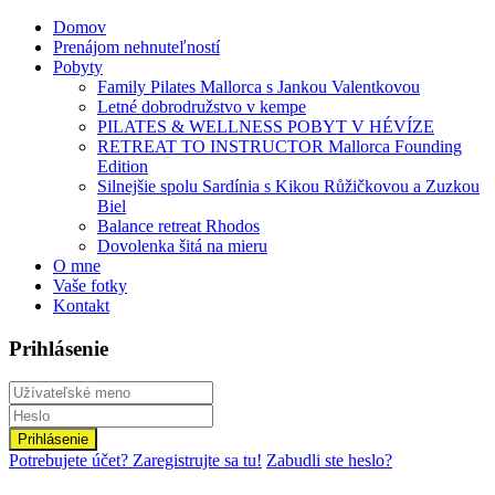
Domov
Prenájom nehnuteľností
Pobyty
Family Pilates Mallorca s Jankou Valentkovou
Letné dobrodružstvo v kempe
PILATES & WELLNESS POBYT V HÉVÍZE
RETREAT TO INSTRUCTOR Mallorca Founding
Edition
Silnejšie spolu Sardínia s Kikou Růžičkovou a Zuzkou
Biel
Balance retreat Rhodos
Dovolenka šitá na mieru
O mne
Vaše fotky
Kontakt
Prihlásenie
Prihlásenie
Potrebujete účet? Zaregistrujte sa tu!
Zabudli ste heslo?