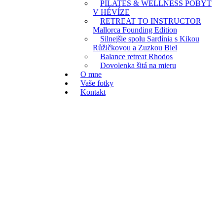
PILATES & WELLNESS POBYT
V HÉVÍZE
RETREAT TO INSTRUCTOR
Mallorca Founding Edition
Silnejšie spolu Sardínia s Kikou
Růžičkovou a Zuzkou Biel
Balance retreat Rhodos
Dovolenka šitá na mieru
O mne
Vaše fotky
Kontakt