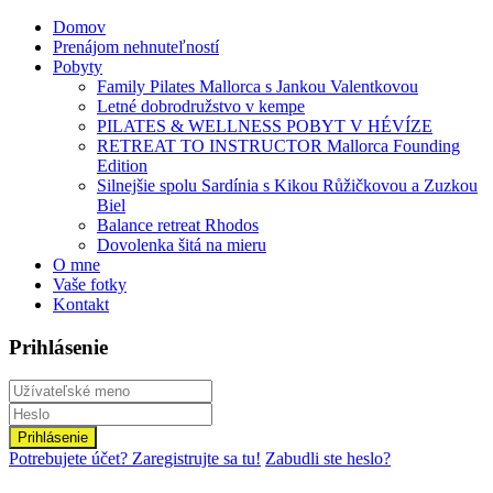
Domov
Prenájom nehnuteľností
Pobyty
Family Pilates Mallorca s Jankou Valentkovou
Letné dobrodružstvo v kempe
PILATES & WELLNESS POBYT V HÉVÍZE
RETREAT TO INSTRUCTOR Mallorca Founding
Edition
Silnejšie spolu Sardínia s Kikou Růžičkovou a Zuzkou
Biel
Balance retreat Rhodos
Dovolenka šitá na mieru
O mne
Vaše fotky
Kontakt
Prihlásenie
Prihlásenie
Potrebujete účet? Zaregistrujte sa tu!
Zabudli ste heslo?