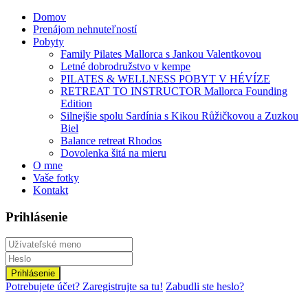
Domov
Prenájom nehnuteľností
Pobyty
Family Pilates Mallorca s Jankou Valentkovou
Letné dobrodružstvo v kempe
PILATES & WELLNESS POBYT V HÉVÍZE
RETREAT TO INSTRUCTOR Mallorca Founding
Edition
Silnejšie spolu Sardínia s Kikou Růžičkovou a Zuzkou
Biel
Balance retreat Rhodos
Dovolenka šitá na mieru
O mne
Vaše fotky
Kontakt
Prihlásenie
Prihlásenie
Potrebujete účet? Zaregistrujte sa tu!
Zabudli ste heslo?