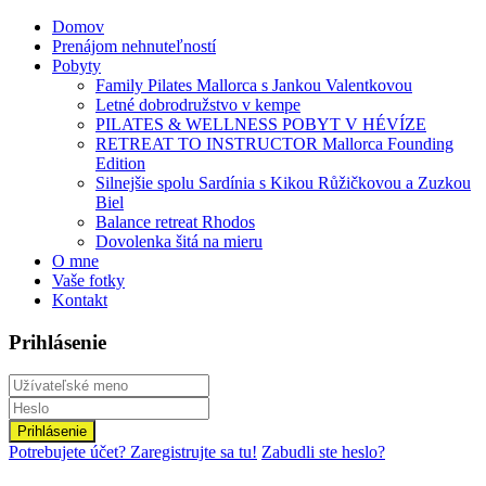
Domov
Prenájom nehnuteľností
Pobyty
Family Pilates Mallorca s Jankou Valentkovou
Letné dobrodružstvo v kempe
PILATES & WELLNESS POBYT V HÉVÍZE
RETREAT TO INSTRUCTOR Mallorca Founding
Edition
Silnejšie spolu Sardínia s Kikou Růžičkovou a Zuzkou
Biel
Balance retreat Rhodos
Dovolenka šitá na mieru
O mne
Vaše fotky
Kontakt
Prihlásenie
Prihlásenie
Potrebujete účet? Zaregistrujte sa tu!
Zabudli ste heslo?