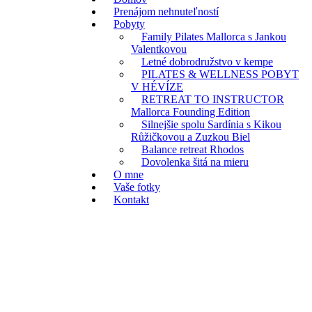
Prenájom nehnuteľností
Pobyty
Family Pilates Mallorca s Jankou
Valentkovou
Letné dobrodružstvo v kempe
PILATES & WELLNESS POBYT
V HÉVÍZE
RETREAT TO INSTRUCTOR
Mallorca Founding Edition
Silnejšie spolu Sardínia s Kikou
Růžičkovou a Zuzkou Biel
Balance retreat Rhodos
Dovolenka šitá na mieru
O mne
Vaše fotky
Kontakt