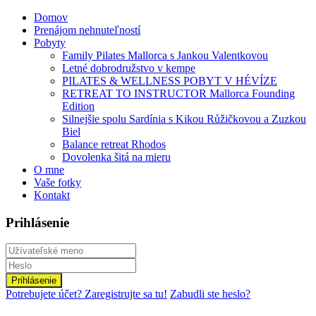
Domov
Prenájom nehnuteľností
Pobyty
Family Pilates Mallorca s Jankou Valentkovou
Letné dobrodružstvo v kempe
PILATES & WELLNESS POBYT V HÉVÍZE
RETREAT TO INSTRUCTOR Mallorca Founding
Edition
Silnejšie spolu Sardínia s Kikou Růžičkovou a Zuzkou
Biel
Balance retreat Rhodos
Dovolenka šitá na mieru
O mne
Vaše fotky
Kontakt
Prihlásenie
Prihlásenie
Potrebujete účet? Zaregistrujte sa tu!
Zabudli ste heslo?