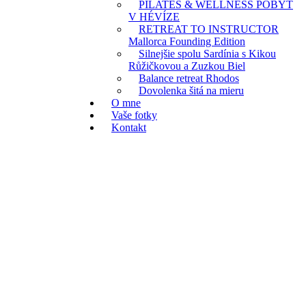
PILATES & WELLNESS POBYT
V HÉVÍZE
RETREAT TO INSTRUCTOR
Mallorca Founding Edition
Silnejšie spolu Sardínia s Kikou
Růžičkovou a Zuzkou Biel
Balance retreat Rhodos
Dovolenka šitá na mieru
O mne
Vaše fotky
Kontakt