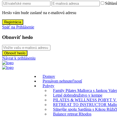
Súhlas
Heslo vám bude zaslané na e-mailovú adresu
Registrácia
Späť na Prihlásenie
Obnoviť heslo
Obnoviť heslo
Návrat k prihláseniu
Domov
Prenájom nehnuteľností
Pobyty
Family Pilates Mallorca s Jankou Val
Letné dobrodružstvo v kempe
PILATES & WELLNESS POBYT V
RETREAT TO INSTRUCTOR Mallorca
Silnejšie spolu Sardínia s Kikou Růži
Balance retreat Rhodos