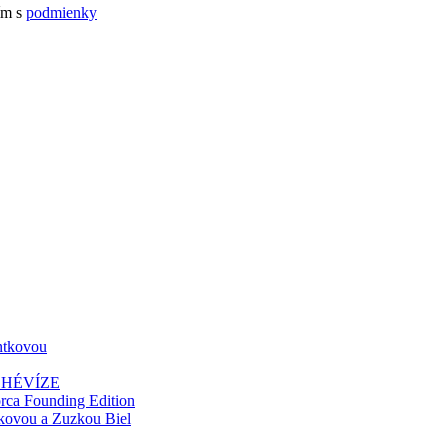
ím s
podmienky
entkovou
 HÉVÍZE
 Founding Edition
čkovou a Zuzkou Biel