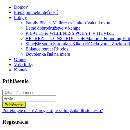
Domov
Prenájom nehnuteľností
Pobyty
Family Pilates Mallorca s Jankou Valentkovou
Letné dobrodružstvo v kempe
PILATES & WELLNESS POBYT V HÉVÍZE
RETREAT TO INSTRUCTOR Mallorca Founding Edit
Silnejšie spolu Sardínia s Kikou Růžičkovou a Zuzkou B
Balance retreat Rhodos
Dovolenka šitá na mieru
O mne
Vaše fotky
Kontakt
Prihlásenie
Prihlásenie
Potrebujete účet? Zaregistrujte sa tu!
Zabudli ste heslo?
Registrácia