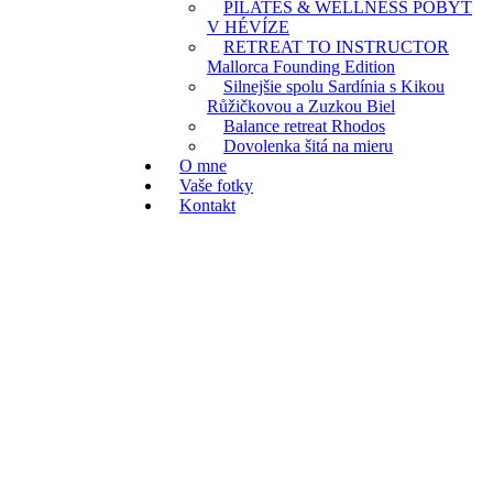
PILATES & WELLNESS POBYT
V HÉVÍZE
RETREAT TO INSTRUCTOR
Mallorca Founding Edition
Silnejšie spolu Sardínia s Kikou
Růžičkovou a Zuzkou Biel
Balance retreat Rhodos
Dovolenka šitá na mieru
O mne
Vaše fotky
Kontakt