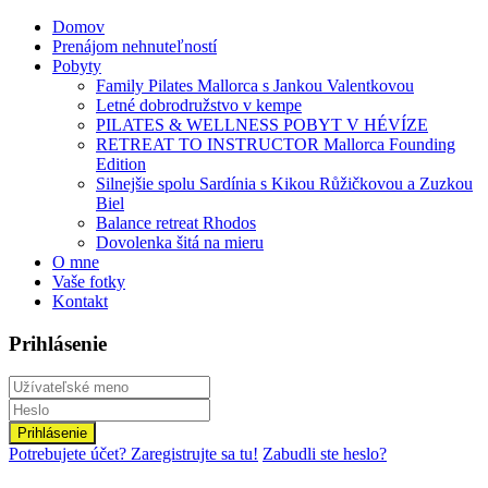
Domov
Prenájom nehnuteľností
Pobyty
Family Pilates Mallorca s Jankou Valentkovou
Letné dobrodružstvo v kempe
PILATES & WELLNESS POBYT V HÉVÍZE
RETREAT TO INSTRUCTOR Mallorca Founding
Edition
Silnejšie spolu Sardínia s Kikou Růžičkovou a Zuzkou
Biel
Balance retreat Rhodos
Dovolenka šitá na mieru
O mne
Vaše fotky
Kontakt
Prihlásenie
Prihlásenie
Potrebujete účet? Zaregistrujte sa tu!
Zabudli ste heslo?