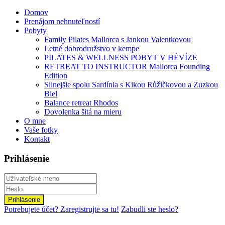
Domov
Prenájom nehnuteľností
Pobyty
Family Pilates Mallorca s Jankou Valentkovou
Letné dobrodružstvo v kempe
PILATES & WELLNESS POBYT V HÉVÍZE
RETREAT TO INSTRUCTOR Mallorca Founding
Edition
Silnejšie spolu Sardínia s Kikou Růžičkovou a Zuzkou
Biel
Balance retreat Rhodos
Dovolenka šitá na mieru
O mne
Vaše fotky
Kontakt
Prihlásenie
Prihlásenie
Potrebujete účet? Zaregistrujte sa tu!
Zabudli ste heslo?