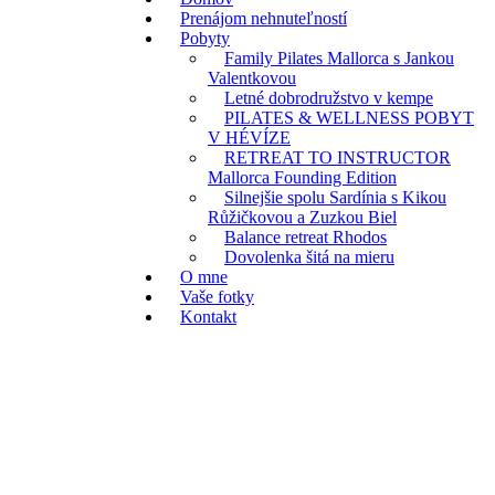
Prenájom nehnuteľností
Pobyty
Family Pilates Mallorca s Jankou
Valentkovou
Letné dobrodružstvo v kempe
PILATES & WELLNESS POBYT
V HÉVÍZE
RETREAT TO INSTRUCTOR
Mallorca Founding Edition
Silnejšie spolu Sardínia s Kikou
Růžičkovou a Zuzkou Biel
Balance retreat Rhodos
Dovolenka šitá na mieru
O mne
Vaše fotky
Kontakt