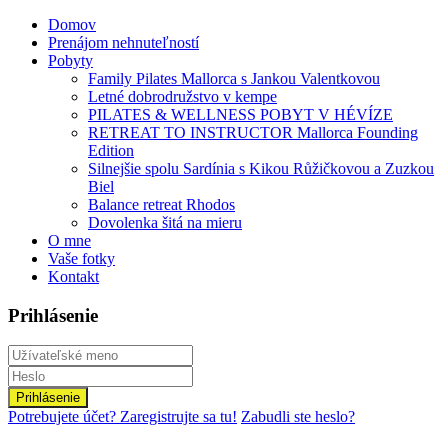
Domov
Prenájom nehnuteľností
Pobyty
Family Pilates Mallorca s Jankou Valentkovou
Letné dobrodružstvo v kempe
PILATES & WELLNESS POBYT V HÉVÍZE
RETREAT TO INSTRUCTOR Mallorca Founding
Edition
Silnejšie spolu Sardínia s Kikou Růžičkovou a Zuzkou
Biel
Balance retreat Rhodos
Dovolenka šitá na mieru
O mne
Vaše fotky
Kontakt
Prihlásenie
Prihlásenie
Potrebujete účet? Zaregistrujte sa tu!
Zabudli ste heslo?