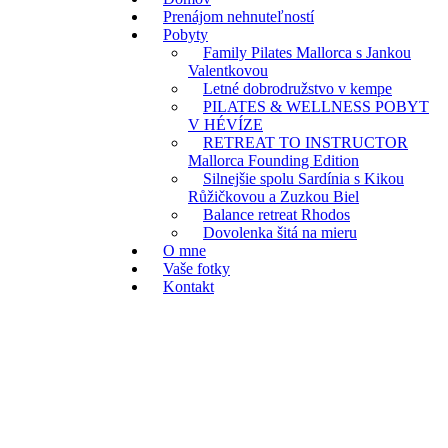
Prenájom nehnuteľností
Pobyty
Family Pilates Mallorca s Jankou
Valentkovou
Letné dobrodružstvo v kempe
PILATES & WELLNESS POBYT
V HÉVÍZE
RETREAT TO INSTRUCTOR
Mallorca Founding Edition
Silnejšie spolu Sardínia s Kikou
Růžičkovou a Zuzkou Biel
Balance retreat Rhodos
Dovolenka šitá na mieru
O mne
Vaše fotky
Kontakt