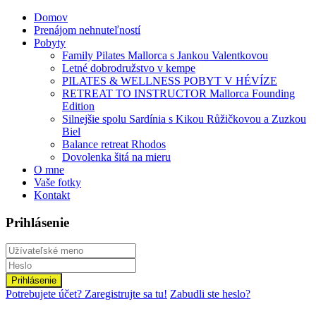
Domov
Prenájom nehnuteľností
Pobyty
Family Pilates Mallorca s Jankou Valentkovou
Letné dobrodružstvo v kempe
PILATES & WELLNESS POBYT V HÉVÍZE
RETREAT TO INSTRUCTOR Mallorca Founding
Edition
Silnejšie spolu Sardínia s Kikou Růžičkovou a Zuzkou
Biel
Balance retreat Rhodos
Dovolenka šitá na mieru
O mne
Vaše fotky
Kontakt
Prihlásenie
Prihlásenie
Potrebujete účet? Zaregistrujte sa tu!
Zabudli ste heslo?