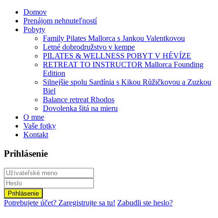
Domov
Prenájom nehnuteľností
Pobyty
Family Pilates Mallorca s Jankou Valentkovou
Letné dobrodružstvo v kempe
PILATES & WELLNESS POBYT V HÉVÍZE
RETREAT TO INSTRUCTOR Mallorca Founding
Edition
Silnejšie spolu Sardínia s Kikou Růžičkovou a Zuzkou
Biel
Balance retreat Rhodos
Dovolenka šitá na mieru
O mne
Vaše fotky
Kontakt
Prihlásenie
Prihlásenie
Potrebujete účet? Zaregistrujte sa tu!
Zabudli ste heslo?