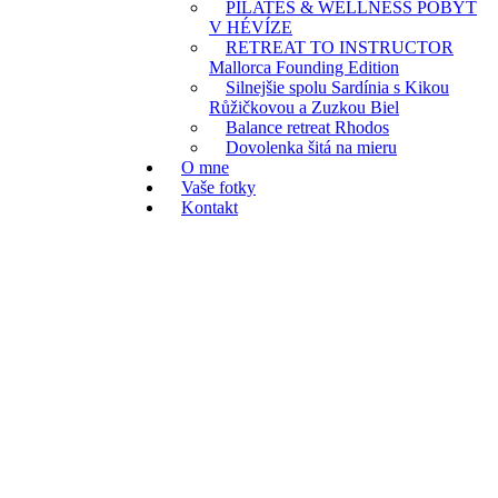
PILATES & WELLNESS POBYT
V HÉVÍZE
RETREAT TO INSTRUCTOR
Mallorca Founding Edition
Silnejšie spolu Sardínia s Kikou
Růžičkovou a Zuzkou Biel
Balance retreat Rhodos
Dovolenka šitá na mieru
O mne
Vaše fotky
Kontakt