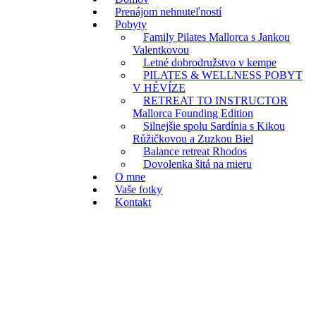
Prenájom nehnuteľností
Pobyty
Family Pilates Mallorca s Jankou
Valentkovou
Letné dobrodružstvo v kempe
PILATES & WELLNESS POBYT
V HÉVÍZE
RETREAT TO INSTRUCTOR
Mallorca Founding Edition
Silnejšie spolu Sardínia s Kikou
Růžičkovou a Zuzkou Biel
Balance retreat Rhodos
Dovolenka šitá na mieru
O mne
Vaše fotky
Kontakt