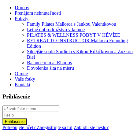
Domov
Prenájom nehnuteľností
Pobyty
Family Pilates Mallorca s Jankou Valentkovou
Letné dobrodružstvo v kempe
PILATES & WELLNESS POBYT V HÉVÍZE
RETREAT TO INSTRUCTOR Mallorca Founding
Edition
Silnejšie spolu Sardínia s Kikou Růžičkovou a Zuzkou
Biel
Balance retreat Rhodos
Dovolenka šitá na mieru
O mne
Vaše fotky
Kontakt
Prihlásenie
Prihlásenie
Potrebujete účet? Zaregistrujte sa tu!
Zabudli ste heslo?