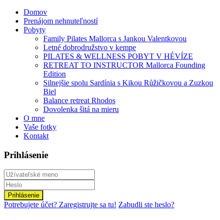
Domov
Prenájom nehnuteľností
Pobyty
Family Pilates Mallorca s Jankou Valentkovou
Letné dobrodružstvo v kempe
PILATES & WELLNESS POBYT V HÉVÍZE
RETREAT TO INSTRUCTOR Mallorca Founding
Edition
Silnejšie spolu Sardínia s Kikou Růžičkovou a Zuzkou
Biel
Balance retreat Rhodos
Dovolenka šitá na mieru
O mne
Vaše fotky
Kontakt
Prihlásenie
Prihlásenie
Potrebujete účet? Zaregistrujte sa tu!
Zabudli ste heslo?