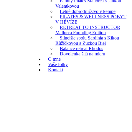
Family Pilates Mallorca s Jankou
Valentkovou
Letné dobrodružstvo v kempe
PILATES & WELLNESS POBYT
V HÉVÍZE
RETREAT TO INSTRUCTOR
Mallorca Founding Edition
Silnejšie spolu Sardínia s Kikou
Růžičkovou a Zuzkou Biel
Balance retreat Rhodos
Dovolenka šitá na mieru
O mne
Vaše fotky
Kontakt